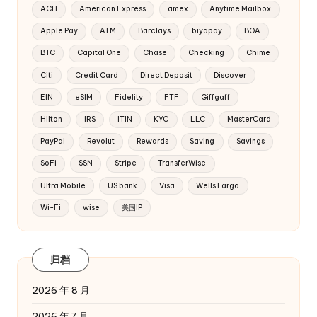
ACH
American Express
amex
Anytime Mailbox
Apple Pay
ATM
Barclays
biyapay
BOA
BTC
Capital One
Chase
Checking
Chime
Citi
Credit Card
Direct Deposit
Discover
EIN
eSIM
Fidelity
FTF
Giffgaff
Hilton
IRS
ITIN
KYC
LLC
MasterCard
PayPal
Revolut
Rewards
Saving
Savings
SoFi
SSN
Stripe
TransferWise
Ultra Mobile
US bank
Visa
Wells Fargo
Wi-Fi
wise
美国IP
归档
2026 年 8 月
2026 年 7 月