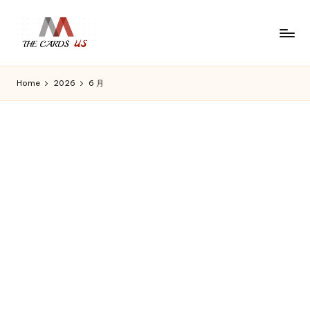
Skip
to
U
the
content
S
cards
Home
2026
6 月
C
of
usa
a
r
d
s