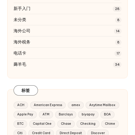
新手入门
28
未分类
8
海外公司
14
海外税务
8
电话卡
17
薅羊毛
34
标签
ACH
American Express
amex
Anytime Mailbox
Apple Pay
ATM
Barclays
biyapay
BOA
BTC
Capital One
Chase
Checking
Chime
Citi
Credit Card
Direct Deposit
Discover