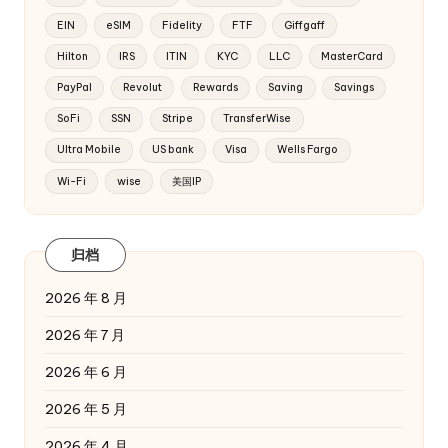
EIN
eSIM
Fidelity
FTF
Giffgaff
Hilton
IRS
ITIN
KYC
LLC
MasterCard
PayPal
Revolut
Rewards
Saving
Savings
SoFi
SSN
Stripe
TransferWise
Ultra Mobile
US bank
Visa
Wells Fargo
Wi-Fi
wise
美国IP
归档
2026 年 8 月
2026 年 7 月
2026 年 6 月
2026 年 5 月
2026 年 4 月