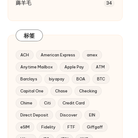
薅羊毛
34
标签
ACH
American Express
amex
Anytime Mailbox
Apple Pay
ATM
Barclays
biyapay
BOA
BTC
Capital One
Chase
Checking
Chime
Citi
Credit Card
Direct Deposit
Discover
EIN
eSIM
Fidelity
FTF
Giffgaff