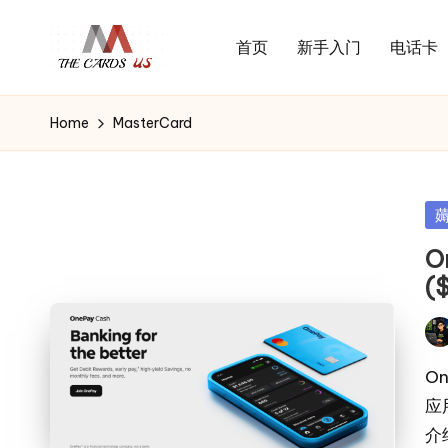
首页
新手入门
电话卡
Skip
U
to
the
S
content
cards
Home
MasterCard
C
of
usa
a
r
Po
d
in
O
s
(
Pos
by
O
应
介