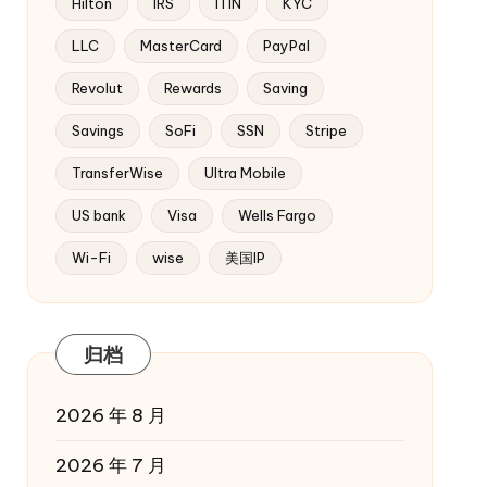
Hilton
IRS
ITIN
KYC
LLC
MasterCard
PayPal
Revolut
Rewards
Saving
Savings
SoFi
SSN
Stripe
TransferWise
Ultra Mobile
US bank
Visa
Wells Fargo
Wi-Fi
wise
美国IP
归档
2026 年 8 月
2026 年 7 月