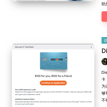
助
Po
in
D
Pos
by
D
卡
为
够
不