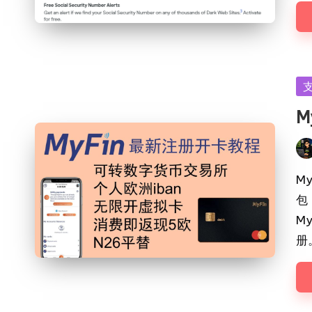
Po
in
M
Pos
by
M
包
M
册