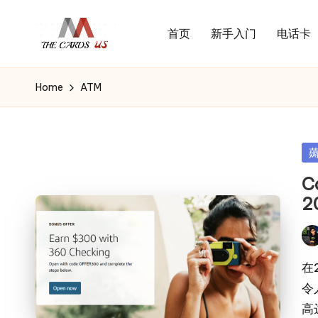
首页
新手入门
电话卡
Skip
U
to
the
S
content
cards
Home
ATM
C
of
usa
a
r
Po
d
in
C
s
2
Pos
by
在2
令
高