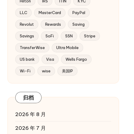
Hilton
IRS
ITIN
KYC
LLC
MasterCard
PayPal
Revolut
Rewards
Saving
Savings
SoFi
SSN
Stripe
TransferWise
Ultra Mobile
US bank
Visa
Wells Fargo
Wi-Fi
wise
美国IP
归档
2026 年 8 月
2026 年 7 月