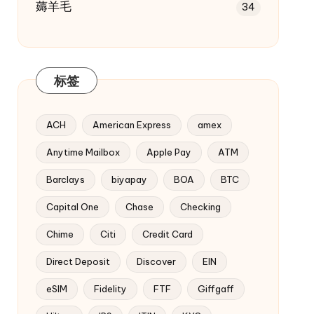
薅羊毛
34
标签
ACH
American Express
amex
Anytime Mailbox
Apple Pay
ATM
Barclays
biyapay
BOA
BTC
Capital One
Chase
Checking
Chime
Citi
Credit Card
Direct Deposit
Discover
EIN
eSIM
Fidelity
FTF
Giffgaff