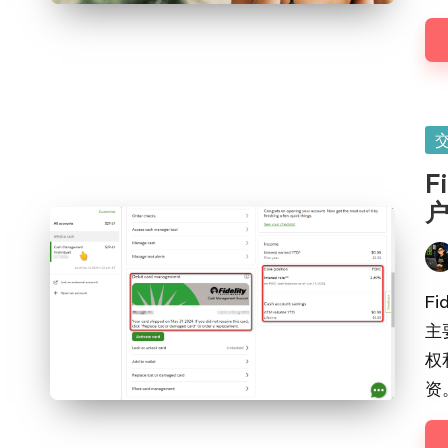
Po
in
F
Pos
by
Fi
主
权
资