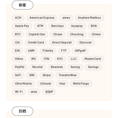
标签
ACH
American Express
amex
Anytime Mailbox
Apple Pay
ATM
Barclays
biyapay
BOA
BTC
Capital One
Chase
Checking
Chime
Citi
Credit Card
Direct Deposit
Discover
EIN
eSIM
Fidelity
FTF
Giffgaff
Hilton
IRS
ITIN
KYC
LLC
MasterCard
PayPal
Revolut
Rewards
Saving
Savings
SoFi
SSN
Stripe
TransferWise
Ultra Mobile
US bank
Visa
Wells Fargo
Wi-Fi
wise
美国IP
归档