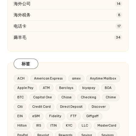
海外公司
14
海外税务
8
电话卡
17
薅羊毛
34
标签
ACH
American Express
amex
Anytime Mailbox
Apple Pay
ATM
Barclays
biyapay
BOA
BTC
Capital One
Chase
Checking
Chime
Citi
Credit Card
Direct Deposit
Discover
EIN
eSIM
Fidelity
FTF
Giffgaff
Hilton
IRS
ITIN
KYC
LLC
MasterCard
PayPal
Revolut
Rewards
Saving
Savings