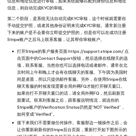
信息和地址信息进行审核，如果系统能够匹配到身份信息和地址
信息，则自动完成KYC的审核。
第二个阶段，是系统无法自动完成KYC审核，这个时候就需要你
手动提交护照，或者其他身份证明来完成KYC审核。通常新注册
下来的账户是不会要你立即提交护照的，但是你可以在成功注册
Stripe账户之后马上联系客服，让其帮你审核账户。
打开Stripe的客户服务页面
https://support.stripe.com/
点
击页面中的Contact Support按钮，然后选择在线聊天的选
项，联系客服。当然你也可以选择电话或者邮件。通常在北
京时间上午和晚上才会有在线聊天的客服。下午因为美国时
间是凌晨，所以只提供邮件客服。另外，在使用Stripe在线
聊天客服的时候发现需要全局外网FQ才能打开聊天窗口。
如果你打不开聊天窗口的话，请全局外网FQ，然后刷新页
面重试。联系到客服之后，跟客服说明情况，就说你的
Stripe账户的Verification Status仍然是“NOT Verified”，
如何变成“Verified”。
接下来我们不需要做任何操作。客服那边一顿操作之后，会
让你重新刷新你的Stripe后台页面，重新打开如下图所示的