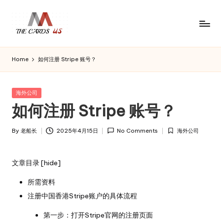
Skip
to
U
the
content
S
cards
Home
如何注册 Stripe 账号？
C
of
usa
a
r
Posted
海外公司
d
in
如何注册 Stripe 账号？
s
By
老船长
2025年4月15日
No Comments
海外公司
Posted
Posted
by
in
文章目录
[
hide
]
所需资料
注册中国香港Stripe账户的具体流程
第一步：打开Stripe官网的注册页面