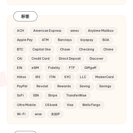
标签
ACH
American Express
amex
Anytime Mailbox
Apple Pay
ATM
Barclays
biyapay
BOA
BTC
Capital One
Chase
Checking
Chime
Citi
Credit Card
Direct Deposit
Discover
EIN
eSIM
Fidelity
FTF
Giffgaff
Hilton
IRS
ITIN
KYC
LLC
MasterCard
PayPal
Revolut
Rewards
Saving
Savings
SoFi
SSN
Stripe
TransferWise
Ultra Mobile
US bank
Visa
Wells Fargo
Wi-Fi
wise
美国IP