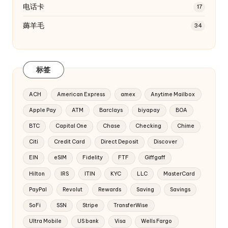
电话卡
17
薅羊毛
34
标签
ACH
American Express
amex
Anytime Mailbox
Apple Pay
ATM
Barclays
biyapay
BOA
BTC
Capital One
Chase
Checking
Chime
Citi
Credit Card
Direct Deposit
Discover
EIN
eSIM
Fidelity
FTF
Giffgaff
Hilton
IRS
ITIN
KYC
LLC
MasterCard
PayPal
Revolut
Rewards
Saving
Savings
SoFi
SSN
Stripe
TransferWise
Ultra Mobile
US bank
Visa
Wells Fargo