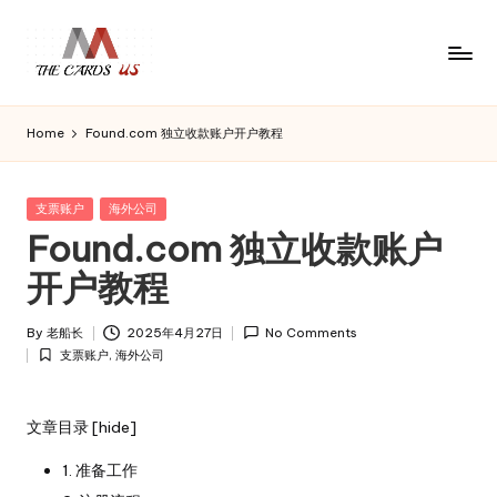
Skip
to
U
the
content
S
cards
Home
Found.com 独立收款账户开户教程
C
of
usa
a
r
Posted
支票账户
海外公司
d
in
Found.com 独立收款账户
s
开户教程
By
老船长
2025年4月27日
No Comments
Posted
支票账户
,
海外公司
by
Posted
in
文章目录
[
hide
]
1. 准备工作