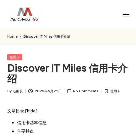
Skip
to
U
the
content
S
cards
Home
Discover IT Miles 信用卡介绍
C
of
usa
a
r
Posted
信用卡
d
in
Discover IT Miles 信用卡介
s
绍
By
老船长
2025年5月22日
No Comments
信用卡
Posted
Posted
by
in
文章目录
[
hide
]
信用卡基本信息
主要特点