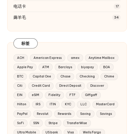
电话卡
17
薅羊毛
34
标签
ACH
American Express
amex
Anytime Mailbox
Apple Pay
ATM
Barclays
biyapay
BOA
BTC
Capital One
Chase
Checking
Chime
Citi
Credit Card
Direct Deposit
Discover
EIN
eSIM
Fidelity
FTF
Giffgaff
Hilton
IRS
ITIN
KYC
LLC
MasterCard
PayPal
Revolut
Rewards
Saving
Savings
SoFi
SSN
Stripe
TransferWise
Ultra Mobile
US bank
Visa
Wells Fargo