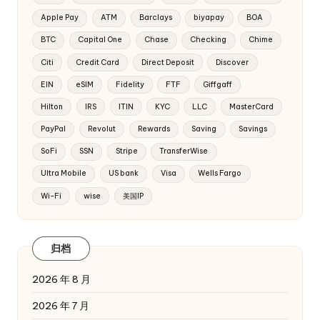
Apple Pay
ATM
Barclays
biyapay
BOA
BTC
Capital One
Chase
Checking
Chime
Citi
Credit Card
Direct Deposit
Discover
EIN
eSIM
Fidelity
FTF
Giffgaff
Hilton
IRS
ITIN
KYC
LLC
MasterCard
PayPal
Revolut
Rewards
Saving
Savings
SoFi
SSN
Stripe
TransferWise
Ultra Mobile
US bank
Visa
Wells Fargo
Wi-Fi
wise
美国IP
归档
2026 年 8 月
2026 年 7 月