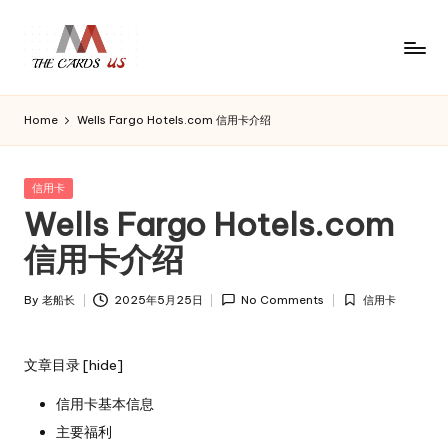
Skip
to
U
the
content
S
cards
Home
Wells Fargo Hotels.com 信用卡介绍
C
of
usa
a
r
Posted
信用卡
d
in
Wells Fargo Hotels.com
s
信用卡介绍
By
老船长
2025年5月25日
No Comments
信用卡
Posted
Posted
by
in
文章目录
[
hide
]
信用卡基本信息
主要福利