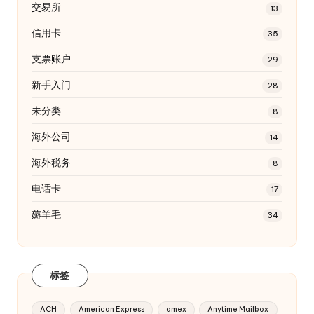
交易所
13
信用卡
35
支票账户
29
新手入门
28
未分类
8
海外公司
14
海外税务
8
电话卡
17
薅羊毛
34
标签
ACH
American Express
amex
Anytime Mailbox