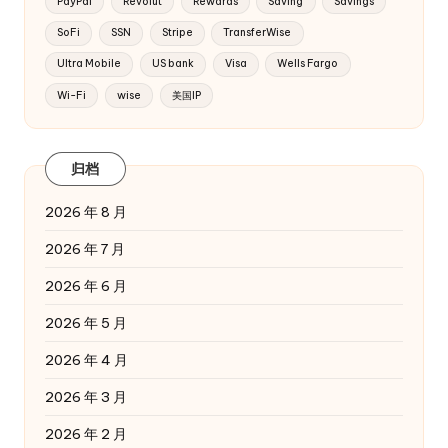
PayPal
Revolut
Rewards
Saving
Savings
SoFi
SSN
Stripe
TransferWise
Ultra Mobile
US bank
Visa
Wells Fargo
Wi-Fi
wise
美国IP
归档
2026 年 8 月
2026 年 7 月
2026 年 6 月
2026 年 5 月
2026 年 4 月
2026 年 3 月
2026 年 2 月