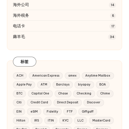
海外公司
14
海外税务
8
电话卡
17
薅羊毛
34
标签
ACH
American Express
amex
Anytime Mailbox
Apple Pay
ATM
Barclays
biyapay
BOA
BTC
Capital One
Chase
Checking
Chime
Citi
Credit Card
Direct Deposit
Discover
EIN
eSIM
Fidelity
FTF
Giffgaff
Hilton
IRS
ITIN
KYC
LLC
MasterCard