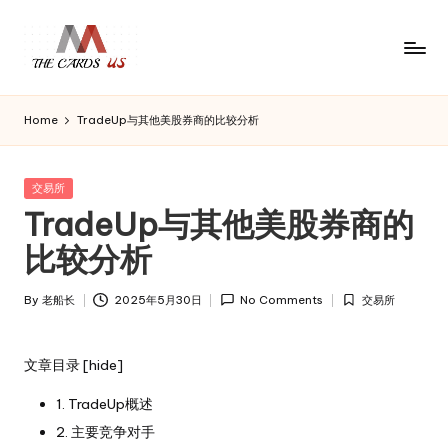
Skip
to
U
the
content
S
cards
Home
TradeUp与其他美股券商的比较分析
C
of
usa
a
r
Posted
交易所
d
in
TradeUp与其他美股券商的
s
比较分析
By
老船长
2025年5月30日
No Comments
交易所
Posted
Posted
by
in
文章目录
[
hide
]
1. TradeUp概述
2. 主要竞争对手