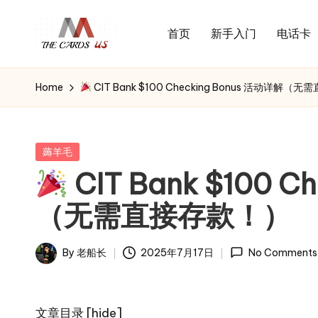
首页
新手入门
电话卡
Skip
U
to
the
S
content
cards
Home
CIT Bank $100 Checking Bonus 活动详解
C
of
usa
a
r
Posted
薅羊毛
in
d
CIT Bank $100 C
s
（无需直接存款！）
By
老船长
2025年7月17日
No Comments
Posted
by
文章目录
[
hide
]