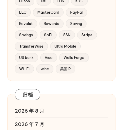
Hilton
IRS
ITIN
KYC
LLC
MasterCard
PayPal
Revolut
Rewards
Saving
Savings
SoFi
SSN
Stripe
TransferWise
Ultra Mobile
US bank
Visa
Wells Fargo
Wi-Fi
wise
美国IP
归档
2026 年 8 月
2026 年 7 月