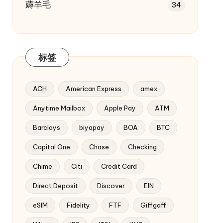
薅羊毛
34
标签
ACH
American Express
amex
Anytime Mailbox
Apple Pay
ATM
Barclays
biyapay
BOA
BTC
Capital One
Chase
Checking
Chime
Citi
Credit Card
Direct Deposit
Discover
EIN
eSIM
Fidelity
FTF
Giffgaff