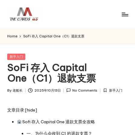
Skip
to
U
the
content
S
cards
Home
SoFi 存入 Capital One（C1）退款支票
C
of
usa
a
r
Posted
新手入门
d
in
SoFi 存入 Capital
s
One（C1）退款支票
By
老船长
2025年10月13日
No Comments
新手入门
Posted
Posted
by
in
文章目录
[
hide
]
Sofi 存入 Capital One 退款支票全攻略
一、为什么会收到 C1 的退款支票？