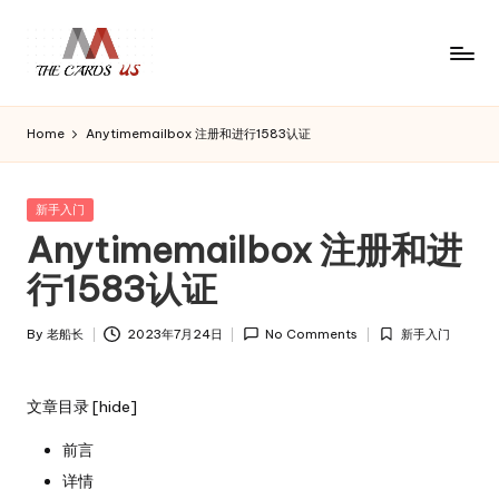
Skip
to
U
the
content
S
cards
Home
Anytimemailbox 注册和进行1583认证
C
of
usa
a
r
Posted
新手入门
d
in
Anytimemailbox 注册和进
s
行1583认证
By
老船长
2023年7月24日
No Comments
新手入门
Posted
Posted
by
in
文章目录
[
hide
]
前言
详情