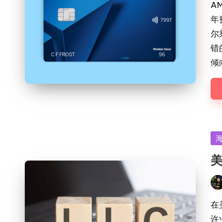
by
AM
年
尔
错
倾
Po
in
美
Pos
by
在
许