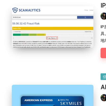
in
I
Pos
by
I
具
地
Po
in
A
Pos