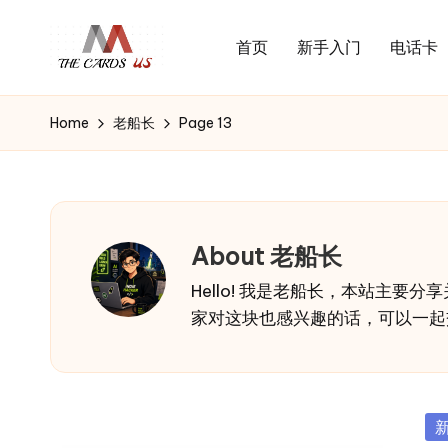
首页
新手入门
电话卡
Skip
U
to
the
S
content
cards
Home
老船长
Page 13
C
of
usa
a
r
d
About 老船长
s
Hello! 我是老船长，本站主
家对这块也感兴趣的话，可以一起
Po