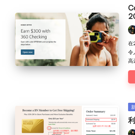
in
C
2
Pos
by
在2
令
高
Po
in
利