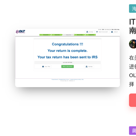
Po
in
I
Pos
by
在
进
O
择
Po