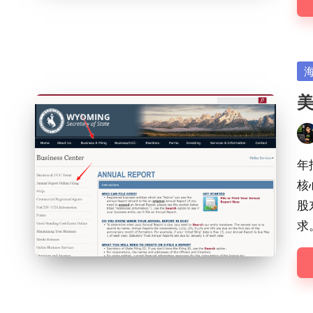
Po
in
美
Pos
by
年
核
股
求