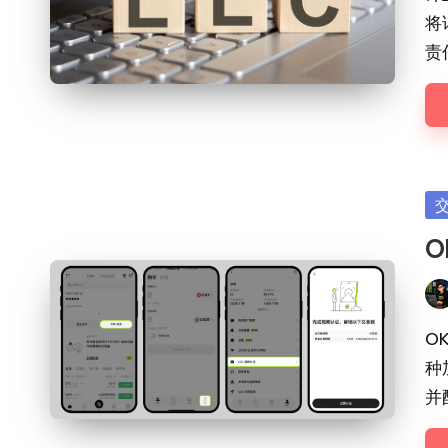
将
责
Po
in
O
Pos
by
O
种
并