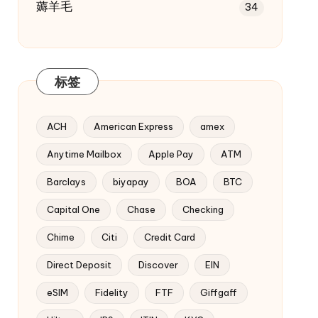
薅羊毛
34
标签
ACH
American Express
amex
Anytime Mailbox
Apple Pay
ATM
Barclays
biyapay
BOA
BTC
Capital One
Chase
Checking
Chime
Citi
Credit Card
Direct Deposit
Discover
EIN
eSIM
Fidelity
FTF
Giffgaff