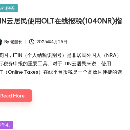
sted
海外税务
TIN云居民使用OLT在线报税(1040NR)指
南
By
老船长
2025年4月25日
ted
美国，ITIN（个人纳税识别号）是非居民外国人（NRA）
行税务申报的重要工具。对于ITIN云居民来说，使用
LT（Online Taxes）在线平台报税是一个高效且便捷的选
Read More
sted
薅羊毛