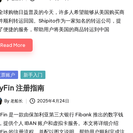
ted
全球购物日益普及的今天，许多人希望能够从美国购买商
并顺利转运回国。Shipito作为一家知名的转运公司，提
了便捷的服务，帮助用户将美国的商品转运到中国
Read More
sted
支票账户
新手入门
yFin 注册指南
By
老船长
2025年4月24日
ted
yFin 是一款由保加利亚第三大银行 Fibank 推出的数字钱
，提供个人 IBAN 账户和虚拟卡服务。本文将详细介绍
yFin 的注册流程，并配以图文说明，帮助用户顺利完成注