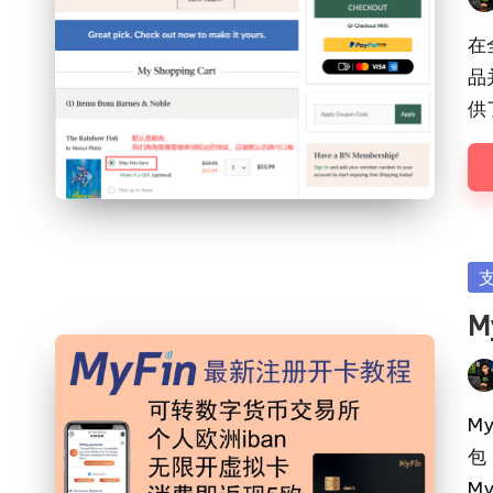
Pos
by
在
品
供
Po
in
M
Pos
by
M
包
M