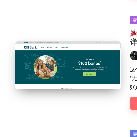
Po
in
Pos
by
这
“无
账
Po