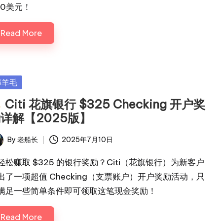
00美元！
Read More
sted
薅羊毛
Citi 花旗银行 $325 Checking 开户奖
详解【2025版】
By
老船长
2025年7月10日
ted
轻松赚取 $325 的银行奖励？Citi（花旗银行）为新客户
出了一项超值 Checking（支票账户）开户奖励活动，只
满足一些简单条件即可领取这笔现金奖励！
Read More