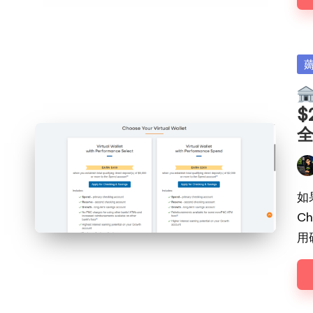
Po
in
$
Pos
by
如
C
用