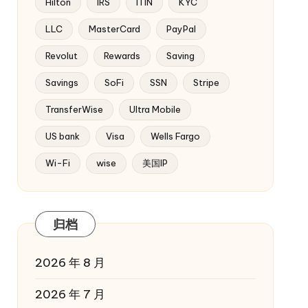
Hilton
IRS
ITIN
KYC
LLC
MasterCard
PayPal
Revolut
Rewards
Saving
Savings
SoFi
SSN
Stripe
TransferWise
Ultra Mobile
US bank
Visa
Wells Fargo
Wi-Fi
wise
美国IP
归档
2026 年 8 月
2026 年 7 月