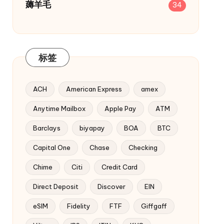
薅羊毛
34
标签
ACH
American Express
amex
Anytime Mailbox
Apple Pay
ATM
Barclays
biyapay
BOA
BTC
Capital One
Chase
Checking
Chime
Citi
Credit Card
Direct Deposit
Discover
EIN
eSIM
Fidelity
FTF
Giffgaff