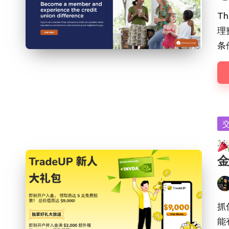
by
Th
理
条
Po
in
金
Pos
by
抓
能