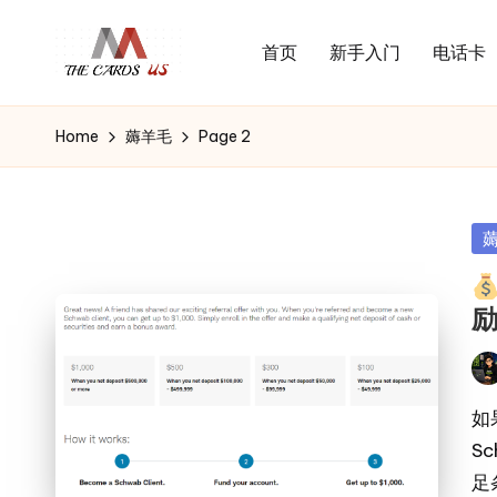
首页
新手入门
电话卡
Skip
U
to
the
S
content
cards
Home
薅羊毛
Page 2
C
of
usa
a
r
Po
d
in
s
励
Pos
by
如
S
足