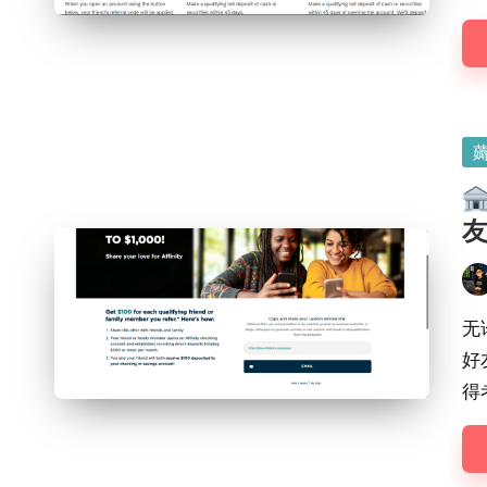
Po
in
友
Pos
by
无
好友
得