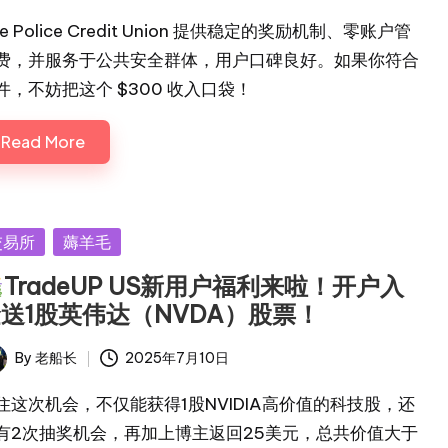
e Police Credit Union 提供稳定的奖励机制、零账户管
费，并服务于公共安全群体，用户口碑良好。如果你符合
件，不妨把这个 $300 收入口袋！
Read More
sted
交易所
薅羊毛
TradeUP US新用户福利来啦！开户入
送1股英伟达（NVDA）股票！
By
老船长
2025年7月10日
ted
住这次机会，不仅能获得1股NVIDIA高价值的科技股，还
有2次抽奖机会，再加上博主返回25美元，总共价值大于