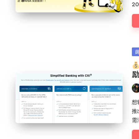
2
Po
in
励
Pos
by
想
推
需