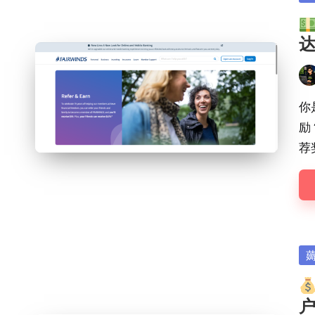
in
达
Pos
by
你
励？
荐
Po
in
户