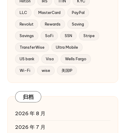
Hilton
IRS
ITIN
KYC
LLC
MasterCard
PayPal
Revolut
Rewards
Saving
Savings
SoFi
SSN
Stripe
TransferWise
Ultra Mobile
US bank
Visa
Wells Fargo
Wi-Fi
wise
美国IP
归档
2026 年 8 月
2026 年 7 月