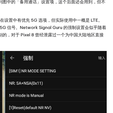
也注意到图中的「备用通话」设置项，这个后面还会用到，但不
便在设置中有优先 5G 选项，但实际使用中一概是 LTE。
解锁 5G 信号。Network Signal Guru 的强制设置会似乎随着
对于 Pixel 8 曾经泄露过一个为中国大陆地区直接
。