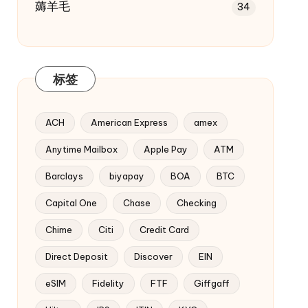
薅羊毛
34
标签
ACH
American Express
amex
Anytime Mailbox
Apple Pay
ATM
Barclays
biyapay
BOA
BTC
Capital One
Chase
Checking
Chime
Citi
Credit Card
Direct Deposit
Discover
EIN
eSIM
Fidelity
FTF
Giffgaff