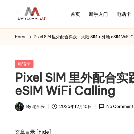
首页
新手入门
电话卡
Skip
U
to
the
S
content
cards
Home
Pixel SIM 里外配合实践：大陆 SIM + 外地 eSIM WiFi Ca
C
of
usa
a
r
Posted
电话卡
in
d
Pixel SIM 里外配合实
s
eSIM WiFi Calling
By
老船长
2025年12月15日
No Comment
Posted
by
文章目录
[
hide
]